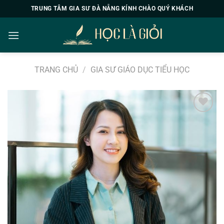
Chuyển
TRUNG TÂM GIA SƯ ĐÀ NẴNG KÍNH CHÀO QUÝ KHÁCH
đến
nội
dung
TRANG CHỦ
/
GIA SƯ GIÁO DỤC TIỂU HỌC
Add to
wishlist